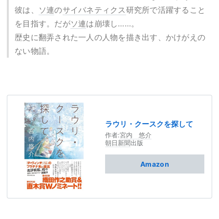
彼は、
ソ連
の
サイバネティクス
研究所で活躍すること
を目指す。だが
ソ連
は崩壊し……。
歴史に翻弄された一人の人物を描き出す、かけがえの
ない物語。
ラウリ・クースクを探して
作者:
宮内 悠介
朝日新聞
出版
Amazon