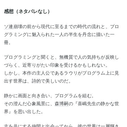
感想（ネタバレなし）
ソ連
崩壊の前から現代に至るまでの時代の流れと、プロ
グラミングに魅入られた一人の半生を丹念に描いた一
冊。
プログラミングと聞くと、無機質で人の気持ちが反映し
づらく、近寄りがたい印象を受けるかもしれない。
しかし、本作の主人公であるラウリがプログラム上に見
出す世界は、詩的で美しいのだ。
静かに画面と向き合い、プログラムを組む。
その澄んだ心象風景に、
森博嗣
の『喜嶋先生の静かな世
界』を思い出した。
志を共にする仲間と出会ってから、彼の世界は一層輝き