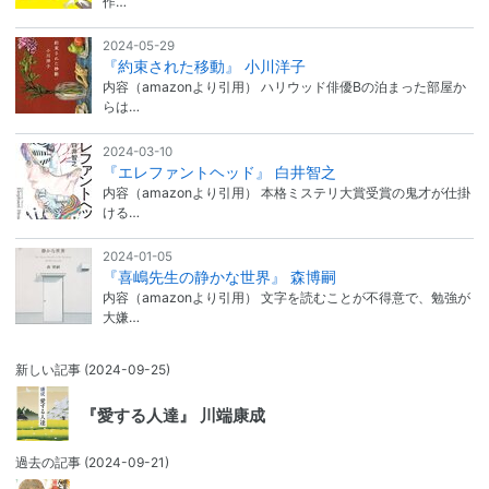
作…
2024-05-29
『約束された移動』 小川洋子
内容（amazonより引用） ハリウッド俳優Bの泊まった部屋か
らは…
2024-03-10
『エレファントヘッド』 白井智之
内容（amazonより引用） 本格ミステリ大賞受賞の鬼才が仕掛
ける…
2024-01-05
『喜嶋先生の静かな世界』 森博嗣
内容（amazonより引用） 文字を読むことが不得意で、勉強が
大嫌…
新しい記事
(2024-09-25)
『愛する人達』 川端康成
過去の記事
(2024-09-21)